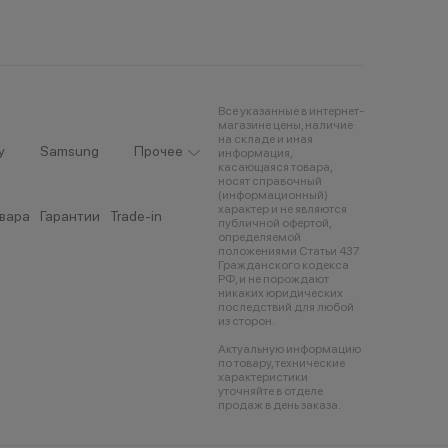
Все указанные в интернет-
магазине цены, наличие
на складе и иная
y
Samsung
Прочее
информация,
касающаяся товара,
носят справочный
(информационный)
характер и не являются
овара
Гарантии
Trade-in
публичной офертой,
определяемой
положениями Статьи 437
Гражданского кодекса
РФ, и не порождают
никаких юридических
последствий для любой
из сторон.
Актуальную информацию
по товару, технические
характеристики
уточняйте в отделе
продаж в день заказа.