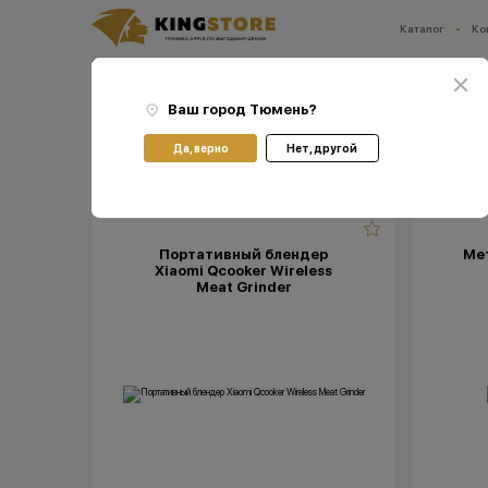
Каталог
Ко
Ваш город:
Тюмень
Главная
Подборки
Умный дом
Ваш город
Тюмень
?
Умный дом
Да, верно
Нет, другой
Портативный блендер
Мет
Xiaomi Qcooker Wireless
Meat Grinder