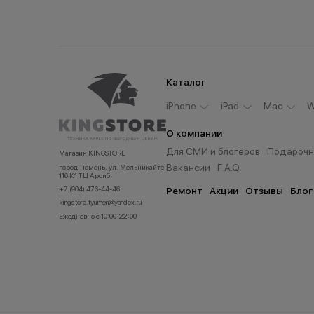
Каталог
iPhone
iPad
Мас
W
О компании
Для СМИ и блогеров
Подарочн
Магазин KINGSTORE
Вакансии
F.A.Q.
город Тюмень, ул. Мельникайте
116 К1 ТЦ Арсиб
+7 (904) 476-44-46
Ремонт
Акции
Отзывы
Блог
kingstore.tyumen@yandex.ru
Ежедневно с 10:00-22:00