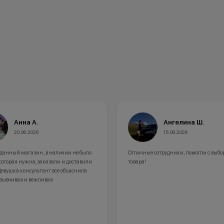
Анна А.
Ангелина Ш.
20.06.2026
15.06.2026
 данный магазин ,в наличии не было
Отличные сотрудники, помогли с выбо
которая нужна,заказали и доставили
товара!
Девушка консультант все объяснила
тзывчивая и вежливая