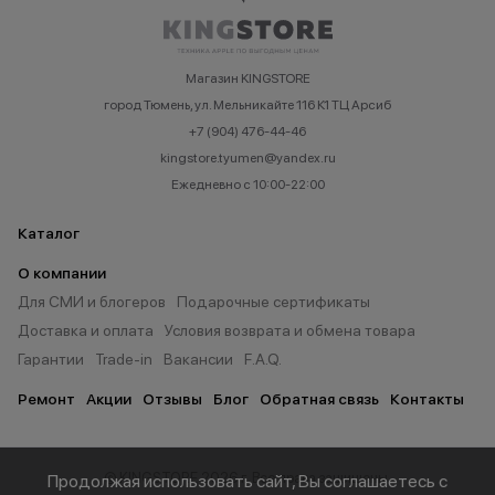
Магазин KINGSTORE
город Тюмень, ул. Мельникайте 116 К1 ТЦ Арсиб
+7 (904) 476-44-46
kingstore.tyumen@yandex.ru
Ежедневно с 10:00-22:00
Каталог
О компании
Для СМИ и блогеров
Подарочные сертификаты
Доставка и оплата
Условия возврата и обмена товара
Гарантии
Trade-in
Вакансии
F.A.Q.
Ремонт
Акции
Отзывы
Блог
Обратная связь
Контакты
© KINGSTORE 2026 г. Все права защищены.
Продолжая использовать сайт, Вы соглашаетесь с