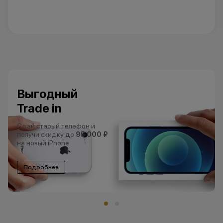
Выгодный
Trade in
Сдай старый телефон и
получи скидку до
95 000 ₽
на новый iPhone
Подробнее