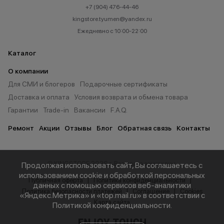
+7 (904) 476-44-46
kingstore.tyumen@yandex.ru
Ежедневно с 10:00-22:00
Каталог
О компании
Для СМИ и блогеров
Подарочные сертификаты
Доставка и оплата
Условия возврата и обмена товара
Гарантии
Trade-in
Вакансии
F.A.Q.
Ремонт
Акции
Отзывы
Блог
Обратная связь
Контакты
© KINGSTORE 2026 г. Все права защищены.
Продолжая использовать сайт, Вы соглашаетесь с
использованием cookie и обработкой персональных
Публичная оферта
Политика конфиденциальности
данных с помощью сервисов веб-аналитики
Политика безопасности платежей
Соглашение
Cookies
«Яндекс.Метрика» и «top.mail.ru» в соответствии с
Карта сайта
Политикой конфиденциальности
.