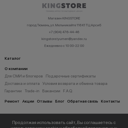
Магазин KINGSTORE
город Тюмень, ул. Мельникайте 116 К1 ТЦ Арсиб
+7 (904) 476-44-46
kingstore.tyumen@yandex.ru
Ежедневно с 10:00-22:00
Каталог
О компании
Для СМИ и блогеров
Подарочные сертификаты
Доставка и оплата
Условия возврата и обмена товара
Гарантии
Trade-in
Вакансии
F.A.Q.
Ремонт
Акции
Отзывы
Блог
Обратная связь
Контакты
© KINGSTORE 2026 г. Все права защищены.
Продолжая использовать сайт, Вы соглашаетесь с