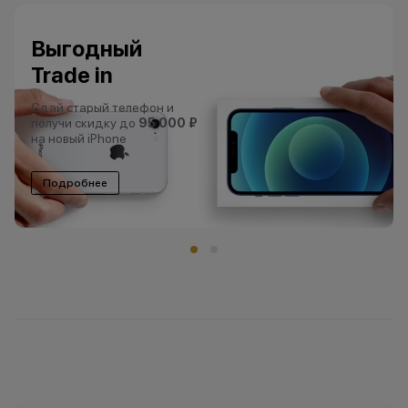
Выгодный
Trade in
Сдай старый телефон и
получи скидку до
95 000 ₽
на новый iPhone
Подробнее