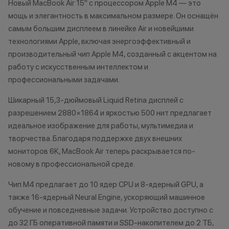
Новый MacBook Air 15" с процессором Apple M4 — это
Apple Watch, MacBook. Устройство
мощь и элегантность в максимальном размере. Он оснащён
подходит под программу Trade-in,
если оно находится в рабочем
*Акции и бонус
самым большим дисплеем в линейке Air и новейшими
состоянии, не имеет
*Данная акция н
технологиями Apple, включая энергоэффективный и
существенных повреждений по
публичной офер
производительный чип Apple M4, созданный с акцентом на
корпусу и экрану, а также не
исключительно
работу с искусственным интеллектом и
имеет следов контактов с
характер.
профессиональными задачами.
жидкостями.
•Организатор (
2. Мгновенная диагностика
право отказать
Шикарный 15,3-дюймовый Liquid Retina дисплей с
вашего устройства. Если ваше
договора купли
разрешением 2880×1864 и яркостью 500 нит предлагает
устройство полностью подходит
причинам (отсут
идеальное изображение для работы, мультимедиа и
под критерии, описанные в
нарушение прав
творчества. Благодаря поддержке двух внешних
первом пункте, мы проводим его
обоснованные п
мониторов 6K, MacBook Air теперь раскрывается по-
диагностику. Это позволит
•Организатор (
новому в профессиональной среде.
оценить состояние гаджета и его
усмотрение име
стоимость. При оценке устройства
изменить услови
Чип M4 предлагает до 10 ядер CPU и 8-ядерный GPU, а
учитываются повреждения
одностороннем 
также 16-ядерный Neural Engine, ускоряющий машинное
корпуса, экрана и другие следы
обучение и повседневные задачи. Устройство доступно с
использования. Диагностика
до 32 ГБ оперативной памяти и SSD-накопителем до 2 ТБ,
занимает не более 15 минут.