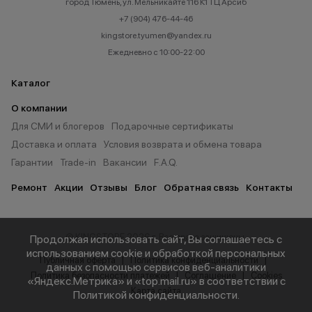
город Тюмень, ул. Мельникайте 116 К1 ТЦ Арсиб
+7 (904) 476-44-46
kingstore.tyumen@yandex.ru
Ежедневно с 10:00-22:00
Каталог
О компании
Для СМИ и блогеров
Подарочные сертификаты
Доставка и оплата
Условия возврата и обмена товара
Гарантии
Trade-in
Вакансии
F.A.Q.
Ремонт
Акции
Отзывы
Блог
Обратная связь
Контакты
© KINGSTORE 2026 г. Все права защищены.
Продолжая использовать сайт, Вы соглашаетесь с
использованием cookie и обработкой персональных
Публичная оферта
Политика конфиденциальности
данных с помощью сервисов веб-аналитики
Политика безопасности платежей
Соглашение
Cookies
«Яндекс.Метрика» и «top.mail.ru» в соответствии с
Карта сайта
Политикой конфиденциальности
.