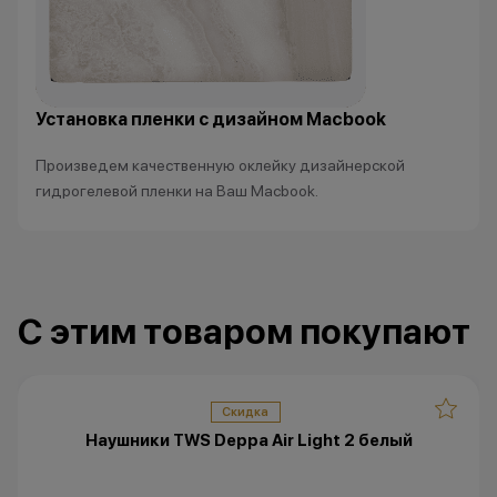
*Акции и бонусы не суммируются.
•Организатор (продавец) имеет
право отказать в заключении
договора купли-продажи по
Установка пленки с дизайном Macbook
причинам (отсутствие товара,
нарушение правил акции, иные
Произведем качественную оклейку дизайнерской
обоснованные причины).
гидрогелевой пленки на Ваш Macbook.
•Организатор (продавец) на свое
усмотрение имеет право
изменить условия акции в
одностороннем порядке.
С этим товаром покупают
Скидка
Наушники TWS Deppa Air Light 2 белый