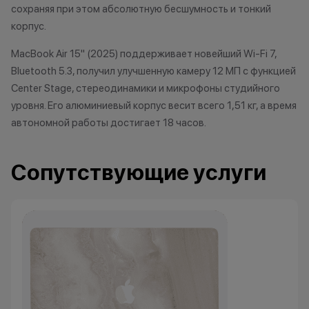
сохраняя при этом абсолютную бесшумность и тонкий
3. Скидка при покупке нового
корпус.
устройства Apple. Все устройства,
которые вы сдали по программе,
MacBook Air 15" (2025) поддерживает новейший Wi‑Fi 7,
могут использоваться для оплаты
Bluetooth 5.3, получил улучшенную камеру 12 МП с функцией
нового гаджета Apple.
Center Stage, стереодинамики и микрофоны студийного
Ограничений по ассортименту
уровня. Его алюминиевый корпус весит всего 1,51 кг, а время
нет-только вы решаете, какое
автономной работы достигает 18 часов.
устройство Apple хотите
приобрести. Оставшуюся сумму
для оплаты нового гаджета вы
Сопутствующие услуги
можете доплатить картой,
наличными, либо оформить
рассрочку или кредит. По
программе Trade-in бонусная
программа работает только при
покупке нового телефона.