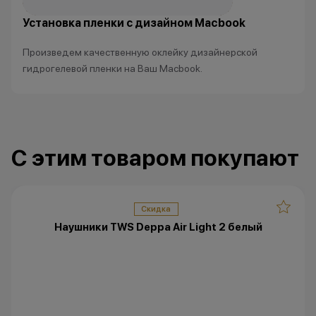
*Акции и бонусы не суммируются.
Установка пленки с дизайном Macbook
•Организатор (продавец) имеет
Произведем качественную оклейку дизайнерской
право отказать в заключении
гидрогелевой пленки на Ваш Macbook.
договора купли-продажи по
причинам (отсутствие товара,
нарушение правил акции, иные
обоснованные причины).
•Организатор (продавец) на свое
С этим товаром покупают
усмотрение имеет право
изменить условия акции в
одностороннем порядке.
Скидка
Наушники TWS Deppa Air Light 2 белый