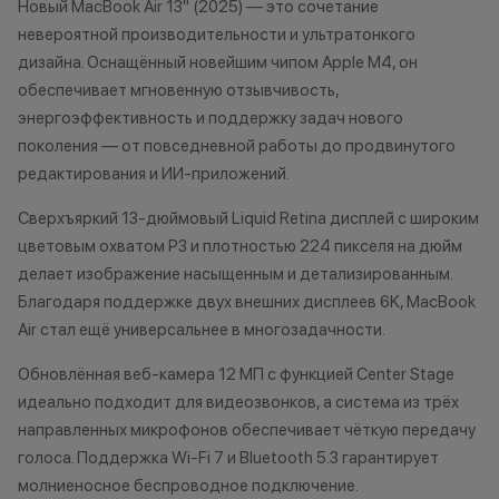
Новый MacBook Air 13" (2025) — это сочетание
Apple Watch, MacBook. Устройство
невероятной производительности и ультратонкого
подходит под программу Trade-in,
если оно находится в рабочем
*Акции и бонус
дизайна. Оснащённый новейшим чипом Apple M4, он
состоянии, не имеет
*Данная акция н
обеспечивает мгновенную отзывчивость,
существенных повреждений по
публичной офер
энергоэффективность и поддержку задач нового
корпусу и экрану, а также не
исключительно
поколения — от повседневной работы до продвинутого
имеет следов контактов с
характер.
редактирования и ИИ-приложений.
жидкостями.
•Организатор (
2. Мгновенная диагностика
право отказать
Сверхъяркий 13-дюймовый Liquid Retina дисплей с широким
вашего устройства. Если ваше
договора купли
цветовым охватом P3 и плотностью 224 пикселя на дюйм
устройство полностью подходит
причинам (отсут
делает изображение насыщенным и детализированным.
под критерии, описанные в
нарушение прав
Благодаря поддержке двух внешних дисплеев 6K, MacBook
первом пункте, мы проводим его
обоснованные п
Air стал ещё универсальнее в многозадачности.
диагностику. Это позволит
•Организатор (
оценить состояние гаджета и его
усмотрение име
Обновлённая веб-камера 12 МП с функцией Center Stage
стоимость. При оценке устройства
изменить услови
идеально подходит для видеозвонков, а система из трёх
учитываются повреждения
одностороннем 
направленных микрофонов обеспечивает чёткую передачу
корпуса, экрана и другие следы
голоса. Поддержка Wi‑Fi 7 и Bluetooth 5.3 гарантирует
использования. Диагностика
молниеносное беспроводное подключение.
занимает не более 15 минут.