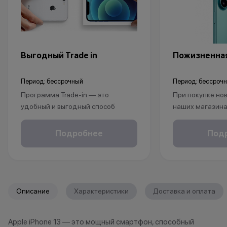
Выгодный Trade in
Пожизненная
Период: бессрочный
Период: бессроч
Программа Trade-in — это
При покупке нов
удобный и выгодный способ
наших магазина
покупки нового устройства Apple.
рассрочку, опла
Это позволит не только
безналичному р
Подробнее
Под
избавиться от старого гаджета
получаете пож
Apple, но и принесёт вам приятные
на ваш смартфо
бонусы.
1. Принесите свои устройства в
С KINGSTORE вы
любой магазин KingStore. Мы
уверены, что ва
Описание
Характеристики
Доставка и оплата
принимаем различные модели
защищён на про
iPhone (от iPhone 12 и новее), iPad,
жизни.
Apple iPhone 13 — это мощный смартфон, способный
Apple Watch, MacBook. Устройство