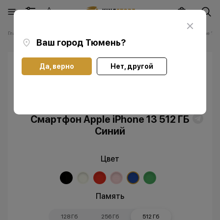
Главная
Каталог
Смартфоны Apple iPhone
Смартфоны Apple iPhone 13
Ваш город
Тюмень
?
Да, верно
Нет, другой
Скидка
Без RuStore
Смартфон Apple iPhone 13 512 ГБ
Синий
Цвет
Память
128 Гб
256 Гб
512 Гб