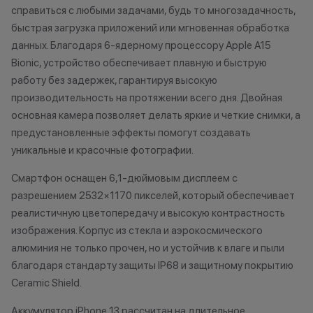
справиться с любыми задачами, будь то многозадачность,
подходит под программу Trade-in,
если оно находится в рабочем
*Акции и бонус
быстрая загрузка приложений или мгновенная обработка
состоянии, не имеет
*Данная акция н
данных. Благодаря 6-ядерному процессору Apple A15
существенных повреждений по
публичной офер
Bionic, устройство обеспечивает плавную и быструю
корпусу и экрану, а также не
исключительно
работу без задержек, гарантируя высокую
имеет следов контактов с
характер.
производительность на протяжении всего дня. Двойная
жидкостями.
•Организатор (
основная камера позволяет делать яркие и четкие снимки, а
2. Мгновенная диагностика
право отказать
предустановленные эффекты помогут создавать
вашего устройства. Если ваше
договора купли
уникальные и красочные фотографии.
устройство полностью подходит
причинам (отсут
под критерии, описанные в
нарушение прав
Смартфон оснащен 6,1-дюймовым дисплеем с
первом пункте, мы проводим его
обоснованные п
разрешением 2532×1170 пикселей, который обеспечивает
диагностику. Это позволит
•Организатор (
реалистичную цветопередачу и высокую контрастность
оценить состояние гаджета и его
усмотрение име
изображения. Корпус из стекла и аэрокосмического
стоимость. При оценке устройства
изменить услови
алюминия не только прочен, но и устойчив к влаге и пыли
учитываются повреждения
одностороннем 
благодаря стандарту защиты IP68 и защитному покрытию
корпуса, экрана и другие следы
Ceramic Shield.
использования. Диагностика
занимает не более 15 минут.
Аккумулятор iPhone 13 рассчитан на длительное