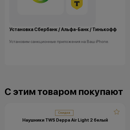
•Организатор (продавец) имеет
право отказать в заключении
договора купли-продажи по
Установка Сбербанк / Альфа-Банк / Тинькофф
причинам (отсутствие товара,
нарушение правил акции, иные
Установим санкционные приложения на Ваш iPhone.
обоснованные причины).
•Организатор (продавец) на свое
усмотрение имеет право
изменить условия акции в
одностороннем порядке.
С этим товаром покупают
Скидка
Наушники TWS Deppa Air Light 2 белый