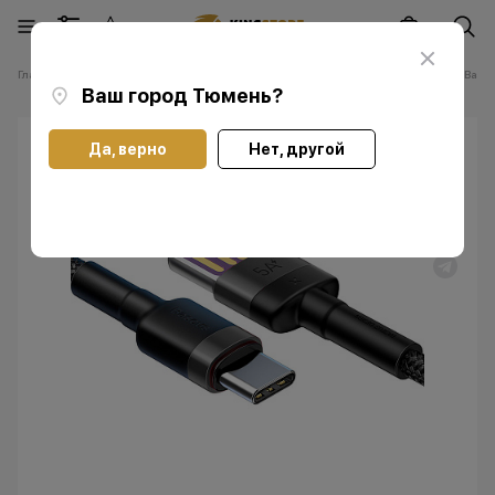
Главная
Каталог
Аксессуары
Зарядные устройства
Кабель Baseu
Ваш город
Тюмень
?
Да, верно
Нет, другой