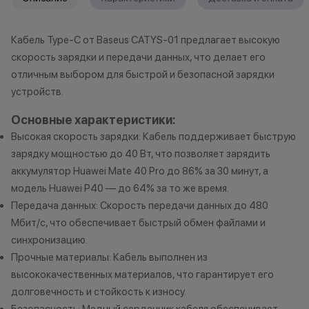
принимаем различные модели
защищён на про
iPhone (от iPhone 12 и новее), iPad,
жизни.
Кабель Type-C от Baseus CATYS-01 предлагает высокую
Apple Watch, MacBook. Устройство
скорость зарядки и передачи данных, что делает его
подходит под программу Trade-in,
если оно находится в рабочем
*Акции и бонус
отличным выбором для быстрой и безопасной зарядки
состоянии, не имеет
*Данная акция н
устройств.
существенных повреждений по
публичной офер
Основные характеристики:
корпусу и экрану, а также не
исключительно
Высокая скорость зарядки: Кабель поддерживает быструю
имеет следов контактов с
характер.
жидкостями.
•Организатор (
зарядку мощностью до 40 Вт, что позволяет зарядить
2. Мгновенная диагностика
право отказать
аккумулятор Huawei Mate 40 Pro до 86% за 30 минут, а
вашего устройства. Если ваше
договора купли
модель Huawei P40 — до 64% за то же время.
устройство полностью подходит
причинам (отсут
Передача данных: Скорость передачи данных до 480
под критерии, описанные в
нарушение прав
Мбит/с, что обеспечивает быстрый обмен файлами и
первом пункте, мы проводим его
обоснованные п
синхронизацию.
диагностику. Это позволит
•Организатор (
Прочные материалы: Кабель выполнен из
оценить состояние гаджета и его
усмотрение име
высококачественных материалов, что гарантирует его
стоимость. При оценке устройства
изменить услови
долговечность и стойкость к износу.
учитываются повреждения
одностороннем 
Безопасность: Медный сердечник кабеля обеспечивает