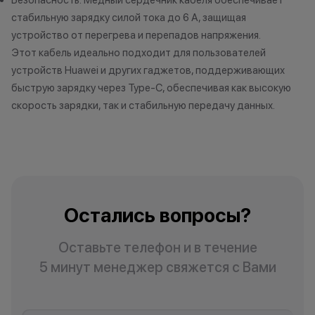
корпуса, экрана и другие следы
стабильную зарядку силой тока до 6 А, защищая
использования. Диагностика
устройство от перегрева и перепадов напряжения.
занимает не более 15 минут.
3. Скидка при покупке нового
Этот кабель идеально подходит для пользователей
устройства Apple. Все устройства,
устройств Huawei и других гаджетов, поддерживающих
которые вы сдали по программе,
быструю зарядку через Type-C, обеспечивая как высокую
могут использоваться для оплаты
скорость зарядки, так и стабильную передачу данных.
нового гаджета Apple.
Ограничений по ассортименту
нет-только вы решаете, какое
устройство Apple хотите
приобрести. Оставшуюся сумму
для оплаты нового гаджета вы
Остались вопросы?
можете доплатить картой,
наличными, либо оформить
рассрочку или кредит. По
Оставьте телефон и в течение
программе Trade-in бонусная
5 минут менеджер свяжется с Вами
программа работает только при
покупке нового телефона.