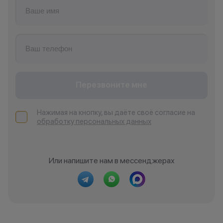
*Акции и бонусы не суммируются.
•Организатор (продавец) имеет
право отказать в заключении
договора купли-продажи по
Перезвоните мне
причинам (отсутствие товара,
нарушение правил акции, иные
обоснованные причины).
Нажимая на кнопку, вы даёте своё согласие на
обработку персональных данных
•Организатор (продавец) на свое
усмотрение имеет право
изменить условия акции в
одностороннем порядке.
Или напишите нам в мессенджерах